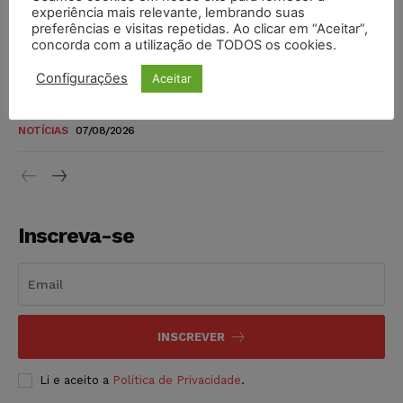
novos para pessoas com deficiência e autistas de todos os
experiência mais relevante, lembrando suas
níveis
preferências e visitas repetidas. Ao clicar em “Aceitar”,
concorda com a utilização de TODOS os cookies.
DIREITO TRIBUTÁRIO
07/08/2026
Configurações
Aceitar
Justiça do Trabalho mantém justa causa de empregado que
vendia canetas emagrecedoras no local de trabalho
NOTÍCIAS
07/08/2026
Inscreva-se
INSCREVER
Li e aceito a
Política de Privacidade
.