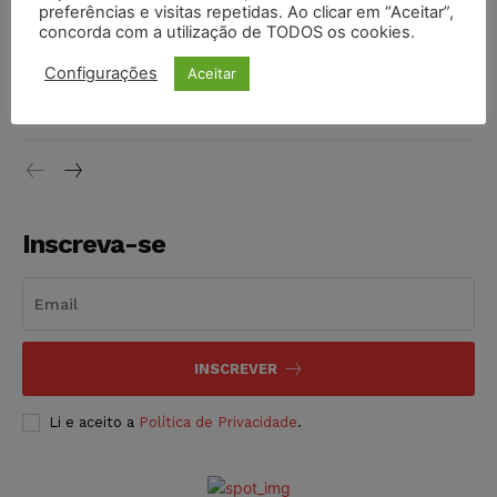
preferências e visitas repetidas. Ao clicar em “Aceitar”,
DIREITO TRIBUTÁRIO
07/08/2026
concorda com a utilização de TODOS os cookies.
Justiça do Trabalho mantém justa causa de empregado que
Configurações
Aceitar
vendia canetas emagrecedoras no local de trabalho
NOTÍCIAS
07/08/2026
Inscreva-se
INSCREVER
Li e aceito a
Política de Privacidade
.