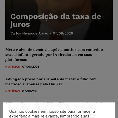
Composição da taxa de
juros
Carlos Henrique Abrão
-
07/08/2026
Meta é alvo de denúncia após anúncios com conteúdo
sexual infantil gerado por IA circularem em suas
plataformas
NOTÍCIAS
07/08/2026
Advogado preso por suspeita de matar o filho tem
inscrição suspensa pela OAB-TO
NOTÍCIAS
07/08/2026
STF amplia isenção de IBS e CBS na compra de veículos
novos para pessoas com deficiência e autistas de todos os
Usamos cookies em nosso site para fornecer a
níveis
experiência mais relevante, lembrando suas