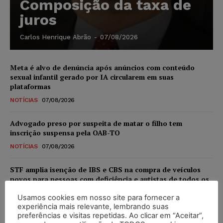
Composição da taxa de
juros
Carlos Henrique Abrão
-
07/08/2026
Meta é alvo de denúncia após anúncios com conteúdo
sexual infantil gerado por IA circularem em suas
plataformas
NOTÍCIAS
07/08/2026
Advogado preso por suspeita de matar o filho tem
inscrição suspensa pela OAB-TO
NOTÍCIAS
07/08/2026
STF amplia isenção de IBS e CBS na compra de veículos
novos para pessoas com deficiência e autistas de todos os
níveis
Usamos cookies em nosso site para fornecer a
DIREITO TRIBUTÁRIO
07/08/2026
experiência mais relevante, lembrando suas
preferências e visitas repetidas. Ao clicar em “Aceitar”,