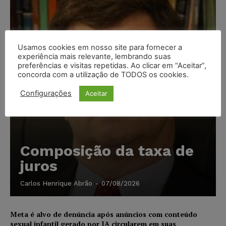
Usamos cookies em nosso site para fornecer a
experiência mais relevante, lembrando suas
preferências e visitas repetidas. Ao clicar em “Aceitar”,
concorda com a utilização de TODOS os cookies.
Configurações
Aceitar
Composição da taxa de
juros
Carlos Henrique Abrão
-
07/08/2026
Meta é alvo de denúncia após anúncios com conteúdo
sexual infantil gerado por IA circularem em suas