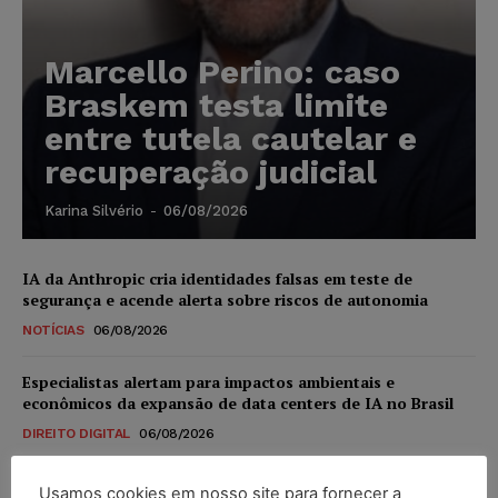
Marcello Perino: caso
Braskem testa limite
entre tutela cautelar e
recuperação judicial
Karina Silvério
-
06/08/2026
IA da Anthropic cria identidades falsas em teste de
segurança e acende alerta sobre riscos de autonomia
NOTÍCIAS
06/08/2026
Especialistas alertam para impactos ambientais e
econômicos da expansão de data centers de IA no Brasil
DIREITO DIGITAL
06/08/2026
TSE reforça que sistemas das urnas eletrônicas tornam-se
Usamos cookies em nosso site para fornecer a