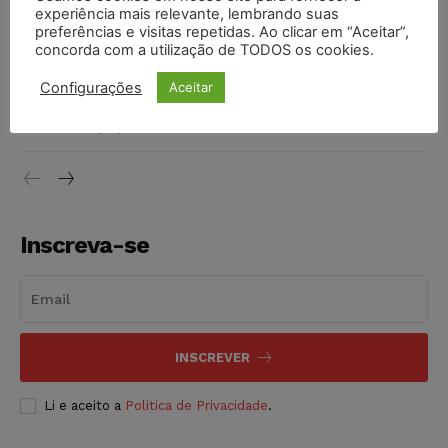
invioláveis após assinatura digital e lacração
experiência mais relevante, lembrando suas
preferências e visitas repetidas. Ao clicar em “Aceitar”,
NOTÍCIAS
06/08/2026
concorda com a utilização de TODOS os cookies.
STF inicia julgamento sobre constitucionalidade da
Configurações
Aceitar
proibição dos jogos de azar no Brasil
NOTÍCIAS
06/08/2026
Inscreva-se
INSCREVER
Li e aceito a
Política de Privacidade
.