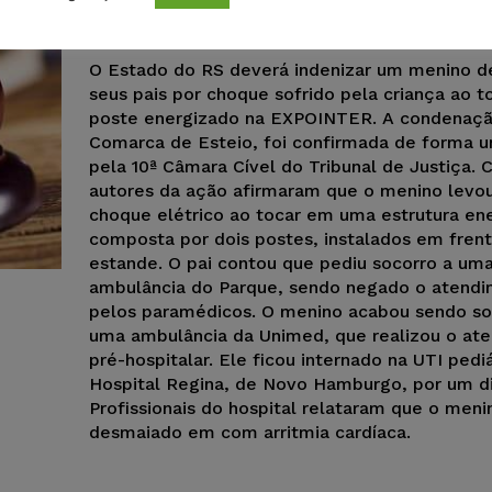
Juristas
-
12/03/2017
NOTÍCIAS
O Estado do RS deverá indenizar um menino de
seus pais por choque sofrido pela criança ao 
poste energizado na EXPOINTER. A condenaçã
Comarca de Esteio, foi confirmada de forma 
pela 10ª Câmara Cível do Tribunal de Justiça. 
autores da ação afirmaram que o menino levo
choque elétrico ao tocar em uma estrutura en
composta por dois postes, instalados em fren
estande. O pai contou que pediu socorro a um
ambulância do Parque, sendo negado o atend
pelos paramédicos. O menino acabou sendo so
uma ambulância da Unimed, que realizou o at
pré-hospitalar. Ele ficou internado na UTI pedi
Hospital Regina, de Novo Hamburgo, por um di
Profissionais do hospital relataram que o men
desmaiado em com arritmia cardíaca.