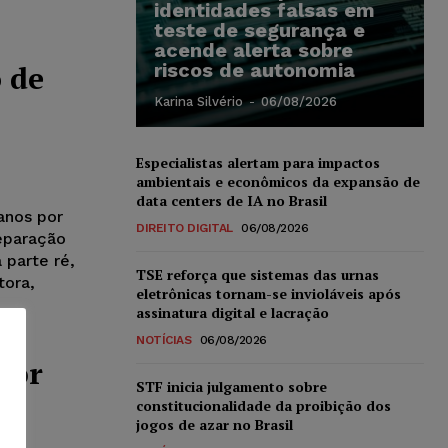
identidades falsas em
teste de segurança e
acende alerta sobre
 de
riscos de autonomia
Karina Silvério
-
06/08/2026
Especialistas alertam para impactos
ambientais e econômicos da expansão de
data centers de IA no Brasil
anos por
DIREITO DIGITAL
06/08/2026
reparação
 parte ré,
TSE reforça que sistemas das urnas
tora,
eletrônicas tornam-se invioláveis após
assinatura digital e lacração
NOTÍCIAS
06/08/2026
por
STF inicia julgamento sobre
constitucionalidade da proibição dos
jogos de azar no Brasil