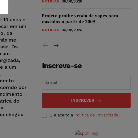
NOTÍCIAS
06/08/2026
Projeto proíbe venda de vapes para
 10 anos e
nascidos a partir de 2009
tocar em um
NOTÍCIAS
06/08/2026
o, da
unânime
Caso. Os
u um
ergizada,
Inscreva-se
te a um
a
imento
corrido por
endimento
átrica do
INSCREVER
a.
ino chegou
Li e aceito a
Política de Privacidade
.