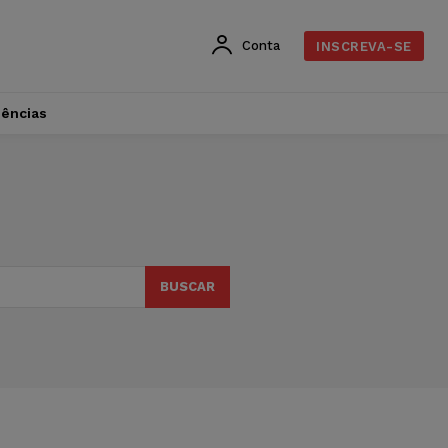
Conta
INSCREVA-SE
dências
BUSCAR