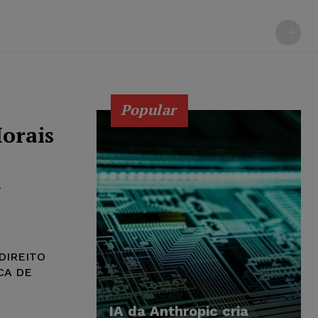
Popular
orais
a
DIREITO
CA DE
,
IA da Anthropic cria