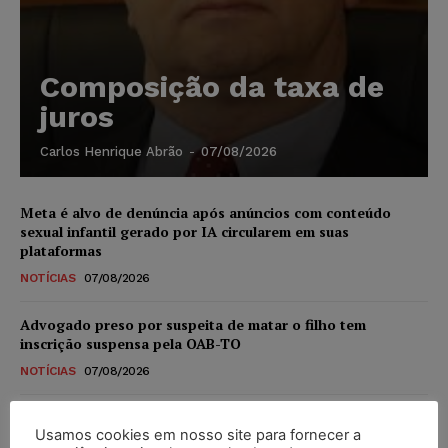
Composição da taxa de
juros
Carlos Henrique Abrão
-
07/08/2026
Meta é alvo de denúncia após anúncios com conteúdo
sexual infantil gerado por IA circularem em suas
plataformas
NOTÍCIAS
07/08/2026
Advogado preso por suspeita de matar o filho tem
inscrição suspensa pela OAB-TO
NOTÍCIAS
07/08/2026
STF amplia isenção de IBS e CBS na compra de veículos
Usamos cookies em nosso site para fornecer a
novos para pessoas com deficiência e autistas de todos os