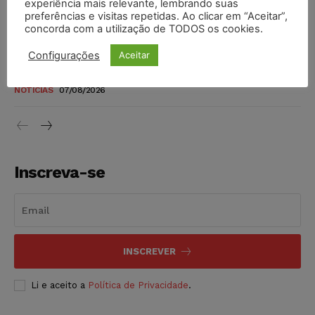
experiência mais relevante, lembrando suas
níveis
preferências e visitas repetidas. Ao clicar em “Aceitar”,
DIREITO TRIBUTÁRIO
07/08/2026
concorda com a utilização de TODOS os cookies.
Configurações
Aceitar
Justiça do Trabalho mantém justa causa de empregado que
vendia canetas emagrecedoras no local de trabalho
NOTÍCIAS
07/08/2026
Inscreva-se
INSCREVER
Li e aceito a
Política de Privacidade
.