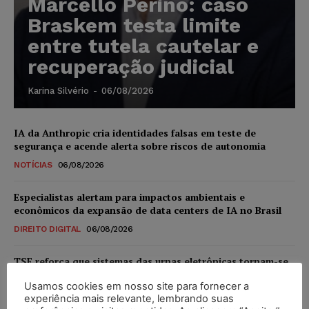
Marcello Perino: caso
Braskem testa limite
entre tutela cautelar e
recuperação judicial
Karina Silvério
-
06/08/2026
IA da Anthropic cria identidades falsas em teste de
segurança e acende alerta sobre riscos de autonomia
NOTÍCIAS
06/08/2026
Especialistas alertam para impactos ambientais e
econômicos da expansão de data centers de IA no Brasil
DIREITO DIGITAL
06/08/2026
TSE reforça que sistemas das urnas eletrônicas tornam-se
invioláveis após assinatura digital e lacração
Usamos cookies em nosso site para fornecer a
NOTÍCIAS
06/08/2026
experiência mais relevante, lembrando suas