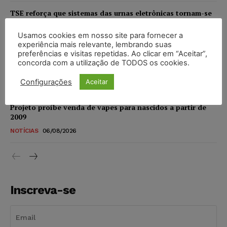
TSE reforça que sistemas das urnas eletrônicas tornam-se
invioláveis após assinatura digital e lacração
Usamos cookies em nosso site para fornecer a
NOTÍCIAS
06/08/2026
experiência mais relevante, lembrando suas
preferências e visitas repetidas. Ao clicar em “Aceitar”,
STF inicia julgamento sobre constitucionalidade da
concorda com a utilização de TODOS os cookies.
proibição dos jogos de azar no Brasil
Configurações
Aceitar
NOTÍCIAS
06/08/2026
Projeto proíbe venda de vapes para nascidos a partir de
2009
NOTÍCIAS
06/08/2026
Inscreva-se