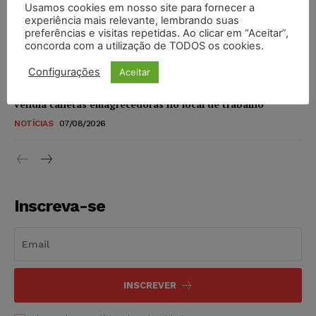
Usamos cookies em nosso site para fornecer a
STF amplia isenção de IBS e CBS na compra de veículos
experiência mais relevante, lembrando suas
novos para pessoas com deficiência e autistas de todos os
preferências e visitas repetidas. Ao clicar em “Aceitar”,
níveis
concorda com a utilização de TODOS os cookies.
DIREITO TRIBUTÁRIO
07/08/2026
Configurações
Aceitar
Justiça do Trabalho mantém justa causa de empregado que
vendia canetas emagrecedoras no local de trabalho
NOTÍCIAS
07/08/2026
Inscreva-se
INSCREVER