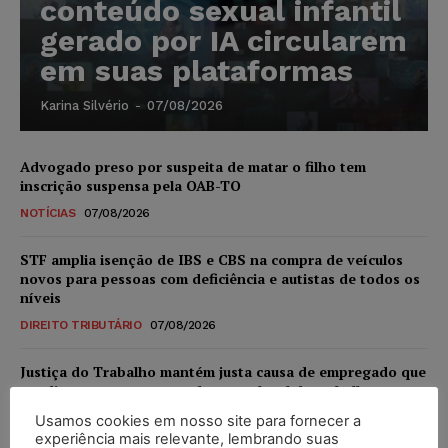
conteúdo sexual infantil
gerado por IA circularem
em suas plataformas
Karina Silvério
-
07/08/2026
Advogado preso por suspeita de matar o filho tem
inscrição suspensa pela OAB-TO
NOTÍCIAS
07/08/2026
STF amplia isenção de IBS e CBS na compra de veículos
novos para pessoas com deficiência e autistas de todos os
níveis
DIREITO TRIBUTÁRIO
07/08/2026
Justiça do Trabalho mantém justa causa de empregado que
vendia canetas emagrecedoras no local de trabalho
NOTÍCIAS
07/08/2026
Usamos cookies em nosso site para fornecer a
experiência mais relevante, lembrando suas