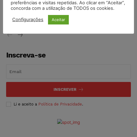
preferências e visitas repetidas. Ao clicar em “Aceitar”,
Justiça de SP decreta prisão de suspeito investigado na
concorda com a utilização de TODOS os cookies.
morte de advogado
Configurações
Aceitar
NOTÍCIAS
07/08/2026
Inscreva-se
INSCREVER
Li e aceito a
Política de Privacidade
.