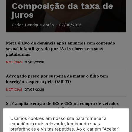
Composição da taxa de
juros
Carlos Henrique Abrão
-
07/08/2026
Meta é alvo de denúncia após anúncios com conteúdo
sexual infantil gerado por IA circularem em suas
plataformas
NOTÍCIAS
07/08/2026
Advogado preso por suspeita de matar o filho tem
inscrição suspensa pela OAB-TO
NOTÍCIAS
07/08/2026
STF amplia isenção de IBS e CBS na compra de veículos
novos para pessoas com deficiência e autistas de todos os
níveis
Usamos cookies em nosso site para fornecer a
DIREITO TRIBUTÁRIO
07/08/2026
experiência mais relevante, lembrando suas
preferências e visitas repetidas. Ao clicar em “Aceitar”,