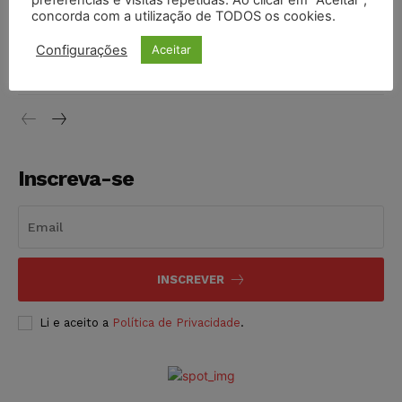
preferências e visitas repetidas. Ao clicar em “Aceitar”,
concorda com a utilização de TODOS os cookies.
Justiça do Trabalho mantém justa causa de empregado que
vendia canetas emagrecedoras no local de trabalho
Configurações
Aceitar
NOTÍCIAS
07/08/2026
Inscreva-se
INSCREVER
Li e aceito a
Política de Privacidade
.