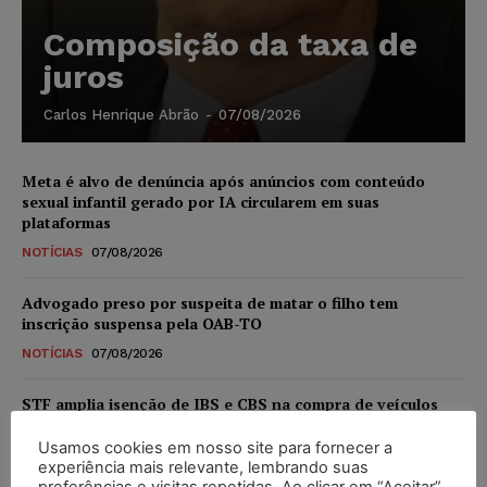
Composição da taxa de
juros
Carlos Henrique Abrão
-
07/08/2026
Meta é alvo de denúncia após anúncios com conteúdo
sexual infantil gerado por IA circularem em suas
plataformas
NOTÍCIAS
07/08/2026
Advogado preso por suspeita de matar o filho tem
inscrição suspensa pela OAB-TO
NOTÍCIAS
07/08/2026
STF amplia isenção de IBS e CBS na compra de veículos
novos para pessoas com deficiência e autistas de todos os
níveis
Usamos cookies em nosso site para fornecer a
experiência mais relevante, lembrando suas
DIREITO TRIBUTÁRIO
07/08/2026