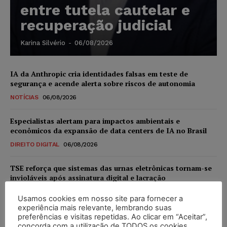
entre tutela cautelar e
recuperação judicial
Karina Silvério
-
06/08/2026
IA da Anthropic cria identidades falsas em teste de
segurança e acende alerta sobre riscos de autonomia
NOTÍCIAS
06/08/2026
Especialistas alertam para impactos ambientais e
econômicos da expansão de data centers de IA no Brasil
DIREITO DIGITAL
06/08/2026
TSE reforça que sistemas das urnas eletrônicas tornam-se
invioláveis após assinatura digital e lacração
NOTÍCIAS
06/08/2026
Usamos cookies em nosso site para fornecer a
experiência mais relevante, lembrando suas
STF inicia julgamento sobre constitucionalidade da
preferências e visitas repetidas. Ao clicar em “Aceitar”,
proibição dos jogos de azar no Brasil
concorda com a utilização de TODOS os cookies.