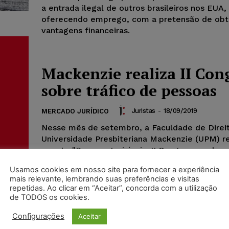
a entrada ilegal de outros brasileiros nos EUA,
oferecendo emprego, com a pretensão de obt
vantagens financeiras.
Mackenzie realiza II Con
sobre tráfico de pessoas
Juristas
-
18/09/2019
MERCADO JURÍDICO
Nesse mês de setembro, a Faculdade de Direit
Universidade Presbiteriana Mackenzie (UPM) re
evento "Pessoas Invisíveis: II Congresso sobre 
pessoas", no auditório do MackGraphe,
Usamos cookies em nosso site para fornecer a experiência
no campus Higienópolis.
mais relevante, lembrando suas preferências e visitas
repetidas. Ao clicar em “Aceitar”, concorda com a utilização
de TODOS os cookies.
Configurações
Aceitar