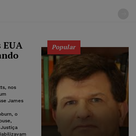
os EUA
Popular
sando
ts, nos
 um
esse James
oburn, o
ouse,
Justiça
iabilizavam