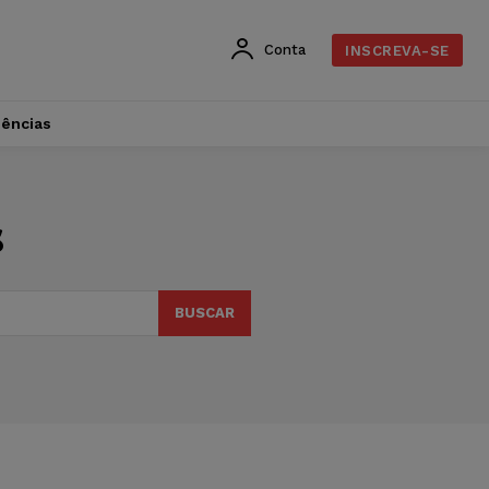
Conta
INSCREVA-SE
dências
s
BUSCAR