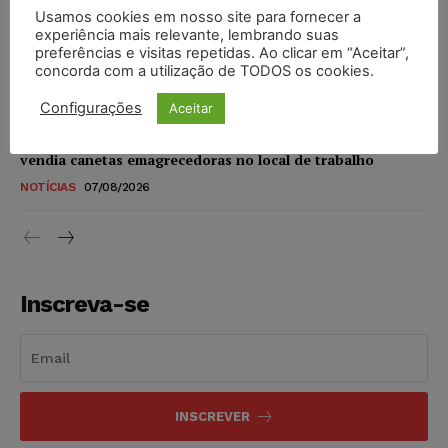
Usamos cookies em nosso site para fornecer a
STF amplia isenção de IBS e CBS na compra de veículos
experiência mais relevante, lembrando suas
novos para pessoas com deficiência e autistas de todos os
preferências e visitas repetidas. Ao clicar em “Aceitar”,
níveis
concorda com a utilização de TODOS os cookies.
DIREITO TRIBUTÁRIO
07/08/2026
Configurações
Aceitar
Justiça do Trabalho mantém justa causa de empregado que
vendia canetas emagrecedoras no local de trabalho
NOTÍCIAS
07/08/2026
Inscreva-se
INSCREVER