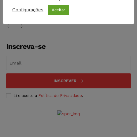
vendia canetas emagrecedoras no local de trabalho
Configurações
Aceitar
NOTÍCIAS
07/08/2026
Inscreva-se
INSCREVER
Li e aceito a
Política de Privacidade
.