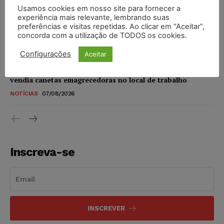
Usamos cookies em nosso site para fornecer a
STF amplia isenção de IBS e CBS na compra de veículos
experiência mais relevante, lembrando suas
novos para pessoas com deficiência e autistas de todos os
preferências e visitas repetidas. Ao clicar em “Aceitar”,
níveis
concorda com a utilização de TODOS os cookies.
DIREITO TRIBUTÁRIO
07/08/2026
Configurações
Aceitar
Justiça do Trabalho mantém justa causa de empregado que
vendia canetas emagrecedoras no local de trabalho
NOTÍCIAS
07/08/2026
Inscreva-se
INSCREVER