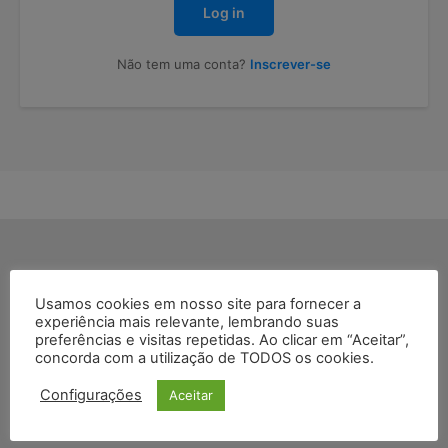
Log in
Não tem uma conta?
Inscrever-se
Usamos cookies em nosso site para fornecer a
Juristas
experiência mais relevante, lembrando suas
preferências e visitas repetidas. Ao clicar em “Aceitar”,
A Justiça e o Direito em Foco
concorda com a utilização de TODOS os cookies.
Configurações
Aceitar