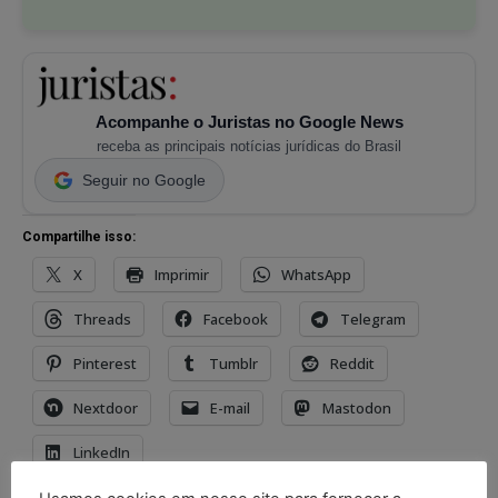
Acompanhe o Juristas no Google News
receba as principais notícias jurídicas do Brasil
Seguir no Google
Compartilhe isso:
X
Imprimir
WhatsApp
Threads
Facebook
Telegram
Pinterest
Tumblr
Reddit
Nextdoor
E-mail
Mastodon
LinkedIn