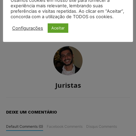
Usamos cookies em nosso site para fornecer a
experiência mais relevante, lembrando suas
Artigo anterior
Próximo artigo
preferências e visitas repetidas. Ao clicar em “Aceitar”,
Documentação fora do
TJ-PE usa Whatsapp para
concorda com a utilização de TODOS os cookies.
padrão não é motivo para
enviar intimações
indeferir matrícula
processuais
Configurações
Aceitar
Juristas
DEIXE UM COMENTÁRIO
Default Comments (0)
Facebook Comments
Disqus Comments