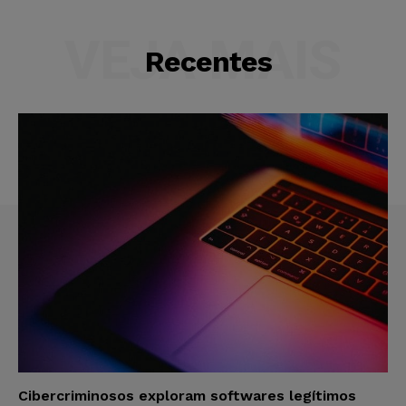
VEJA MAIS
Recentes
Cibercriminosos exploram softwares legítimos