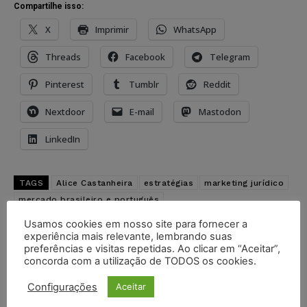
Compartilhe isso:
X
Imprimir
WhatsApp
Threads
Facebook
Telegram
Pinterest
Tumblr
Reddit
Nextdoor
E-mail
Mastodon
LinkedIn
TAGS
Alice Castanheira
estratégias
marketing jurídico
mercado brasileiro e português
Usamos cookies em nosso site para fornecer a
experiência mais relevante, lembrando suas
Artigo anterior
Próximo artigo
preferências e visitas repetidas. Ao clicar em “Aceitar”,
Juíza afasta cobrança e
A Falta de Transparência
concorda com a utilização de TODOS os cookies.
condena banco a restituir
Algorítmica é um Problema
cliente vítima de golpe
para o Poder Judiciário?
Configurações
Aceitar