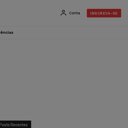
Conta
INSCREVA-SE
dências
Posts Recentes