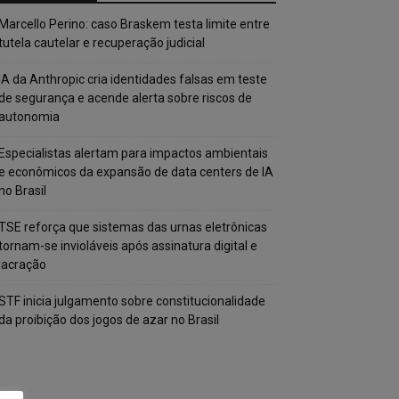
Marcello Perino: caso Braskem testa limite entre
tutela cautelar e recuperação judicial
IA da Anthropic cria identidades falsas em teste
de segurança e acende alerta sobre riscos de
autonomia
Especialistas alertam para impactos ambientais
e econômicos da expansão de data centers de IA
no Brasil
TSE reforça que sistemas das urnas eletrônicas
tornam-se invioláveis após assinatura digital e
lacração
STF inicia julgamento sobre constitucionalidade
da proibição dos jogos de azar no Brasil