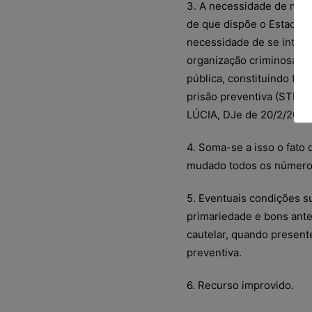
3. A necessidade de manu
de que dispõe o Estado p
necessidade de se interr
organização criminosa, e
pública, constituindo fun
prisão preventiva (STF, 
LÚCIA, DJe de 20/2/2009
4. Soma-se a isso o fato d
mudado todos os números 
5. Eventuais condições su
primariedade e bons ante
cautelar, quando presente
preventiva.
6. Recurso improvido.