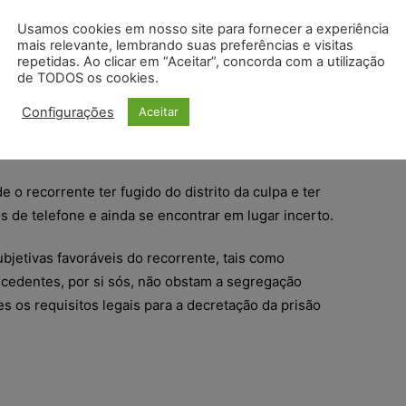
tenção do cárcere constitui importante instrumento
Usamos cookies em nosso site para fornecer a experiência
ara desarticular organizações criminosas. A
mais relevante, lembrando suas preferências e visitas
omper ou diminuir a atuação de integrantes de
repetidas. Ao clicar em “Aceitar”, concorda com a utilização
nquadra-se no conceito de garantia da ordem
de TODOS os cookies.
damentação cautelar idônea e suficiente para a
Configurações
Aceitar
Primeira Turma, HC-95.024/SP, Rel. Min. CÁRMEN
).
e o recorrente ter fugido do distrito da culpa e ter
de telefone e ainda se encontrar em lugar incerto.
bjetivas favoráveis do recorrente, tais como
cedentes, por si sós, não obstam a segregação
s os requisitos legais para a decretação da prisão