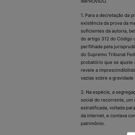
IMPROVIDO.
1. Para a decretação da p
existência da prova da ma
suficientes da autoria, 
do artigo 312 do Código d
perfilhada pela jurisprud
do Supremo Tribunal Fede
probatório que se ajuste
revele a imprescindibili
vazias sobre a gravidade
2. Na espécie, a segrega
social do recorrente, um
estratificada, voltada pa
da internet, e contava c
patrimônio.