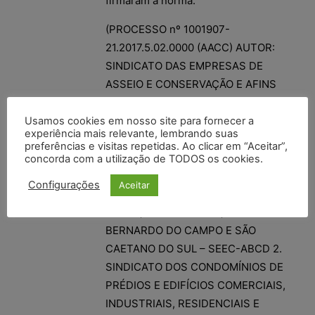
firmaram a norma.
(PROCESSO nº 1001907-
21.2017.5.02.0000 (AACC) AUTOR:
SINDICATO DAS EMPRESAS DE
ASSEIO E CONSERVAÇÃO E AFINS
DO GRANDE ABCDMPRGS – SEAC
ABC RÉU: 1. SINDICATO DE
Usamos cookies em nosso site para fornecer a
experiência mais relevante, lembrando suas
EMPREGADOS EM EDIFÍCIOS E
preferências e visitas repetidas. Ao clicar em “Aceitar”,
CONDOMÍNIOS RESIDENCIAIS E
concorda com a utilização de TODOS os cookies.
COMERCIAIS DE DIADEMA, MAUÁ,
Configurações
Aceitar
RIBEIRÃO PIRES, RIO GRANDE DA
SERRA, SANTO ANDRÉ, SÃO
BERNARDO DO CAMPO E SÃO
CAETANO DO SUL – SEEC-ABCD 2.
SINDICATO DOS CONDOMÍNIOS DE
PRÉDIOS E EDIFÍCIOS COMERCIAIS,
INDUSTRIAIS, RESIDENCIAIS E