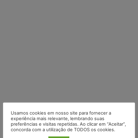
Posts Recentes
Usamos cookies em nosso site para fornecer a
experiência mais relevante, lembrando suas
Cibercriminosos exploram softwares legítimos para instalar
preferências e visitas repetidas. Ao clicar em “Aceitar”,
ferramentas de acesso remoto em ataques silenciosos
concorda com a utilização de TODOS os cookies.