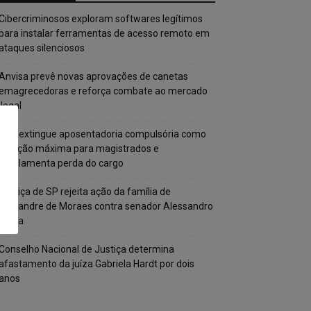
Cibercriminosos exploram softwares legítimos
para instalar ferramentas de acesso remoto em
ataques silenciosos
Anvisa prevê novas aprovações de canetas
emagrecedoras e reforça combate ao mercado
ilegal
CNJ extingue aposentadoria compulsória como
punição máxima para magistrados e
regulamenta perda do cargo
Justiça de SP rejeita ação da família de
Alexandre de Moraes contra senador Alessandro
Vieira
Conselho Nacional de Justiça determina
afastamento da juíza Gabriela Hardt por dois
anos