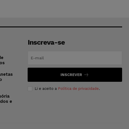
Inscreva-se
de
os
anetas
INSCREVER
o
Li e aceito a
Política de privacidade
.
sória
dos e