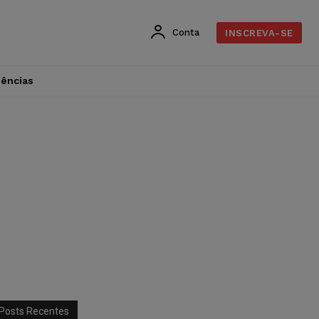
Conta
INSCREVA-SE
dências
Posts Recentes