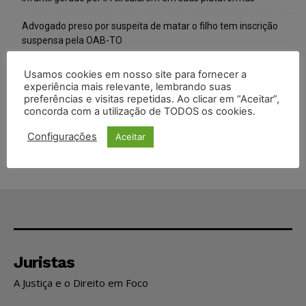
Advogado preso por suspeita de matar o filho tem inscrição
suspensa pela OAB-TO
STF amplia isenção de IBS e CBS na compra de veículos novos
Usamos cookies em nosso site para fornecer a
para pessoas com deficiência e autistas de todos os níveis
experiência mais relevante, lembrando suas
preferências e visitas repetidas. Ao clicar em “Aceitar”,
concorda com a utilização de TODOS os cookies.
Justiça do Trabalho mantém justa causa de empregado que
vendia canetas emagrecedoras no local de trabalho
Configurações
Aceitar
Juristas
A Justiça e o Direito em Foco