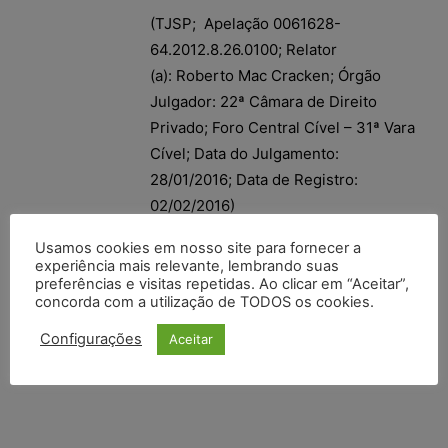
(TJSP; Apelação 0061628-
64.2012.8.26.0100; Relator
(a): Roberto Mac Cracken; Órgão
Julgador: 22ª Câmara de Direito
Privado; Foro Central Cível – 31ª Vara
Cível; Data do Julgamento:
28/01/2016; Data de Registro:
02/02/2016)
Usamos cookies em nosso site para fornecer a
experiência mais relevante, lembrando suas
preferências e visitas repetidas. Ao clicar em “Aceitar”,
concorda com a utilização de TODOS os cookies.
Configurações
Aceitar