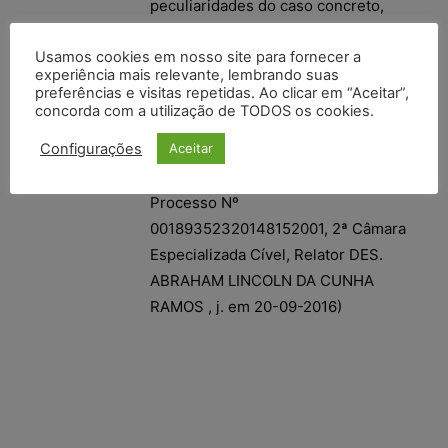
peculiaridades do caso concreto,
merece redução do “quantum” fixado
na sentença de primeiro grau, eis
Usamos cookies em nosso site para fornecer a
experiência mais relevante, lembrando suas
que estabelecido em quantia que
preferências e visitas repetidas. Ao clicar em “Aceitar”,
foge dos parâmetros estabelecidos
concorda com a utilização de TODOS os cookies.
por esta Câmara em casos análogos.
Configurações
Aceitar
(TJPB – ACÓRDÃO/DECISÃO do
Processo Nº
00189352320148152001, 2ª Câmara
Especializada Cível, Relator DES.
ABRAHAM LINCOLN DA CUNHA
RAMOS , j. em 20-09-2016)