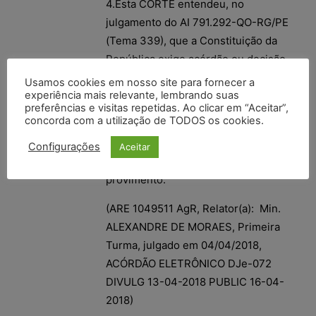
4.Esta CORTE entendeu, no
julgamento do AI 791.292-QO-RG/PE
(Tema 339), que a Constituição da
República exige acórdão ou decisão
fundamentados, ainda que
Usamos cookies em nosso site para fornecer a
experiência mais relevante, lembrando suas
sucintamente. A fundamentação do
preferências e visitas repetidas. Ao clicar em “Aceitar”,
acórdão recorrido se ajusta às
concorda com a utilização de TODOS os cookies.
diretrizes desse precedente.
Configurações
Aceitar
5.Agravo interno a que se nega
provimento.
(ARE 1049511 AgR, Relator(a): Min.
ALEXANDRE DE MORAES, Primeira
Turma, julgado em 04/04/2018,
ACÓRDÃO ELETRÔNICO DJe-072
DIVULG 13-04-2018 PUBLIC 16-04-
2018)