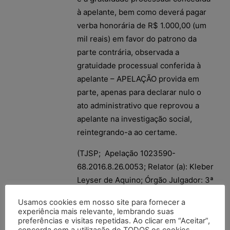
à apelante, bem como deverá pagar
verba honorária de R$ 1.000,00 (um
mil reais) em favor do patrono da
parte contrária, observada a
gratuidade processual conferida à
apelante – APELAÇÃO provida em
parte, apenas para declarar nulo o
ato administrativo que reprovou a
apelante na investigação social,
reintegrando-a ao certame.
(TJSP; Apelação 1023590-
68.2016.8.26.0053; Relator (a): Kleber
Leyser de Aquino; Órgão Julgador: 3ª
Câmara de Direito Público; Foro
Usamos cookies em nosso site para fornecer a
Central – Fazenda Pública/Acidentes
experiência mais relevante, lembrando suas
– 13ª Vara de Fazenda Pública; Data
preferências e visitas repetidas. Ao clicar em “Aceitar”,