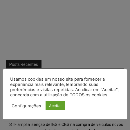
Posts Recentes
Composição da taxa de juros
Usamos cookies em nosso site para fornecer a
experiência mais relevante, lembrando suas
Meta é alvo de denúncia após anúncios com conteúdo sexual
preferências e visitas repetidas. Ao clicar em “Aceitar”,
infantil gerado por IA circularem em suas plataformas
concorda com a utilização de TODOS os cookies.
Configurações
Aceitar
Advogado preso por suspeita de matar o filho tem inscrição
suspensa pela OAB-TO
STF amplia isenção de IBS e CBS na compra de veículos novos