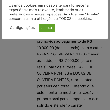
Usamos cookies em nosso site para fornecer a
econômicas do causador do dano,
experiência mais relevante, lembrando suas
incapaz de sancionar sua conduta
preferências e visitas repetidas. Ao clicar em “Aceitar”,
ilícita e coibir a reincidência na
concorda com a utilização de TODOS os cookies.
prática de tal ofensa.
Configurações
Aceitar
VII – O juízo de piso condenou a
promovida ao pagamento de R$
10.000,00 (dez mil reais), para o autor
BRENNO OLIVEIRA PONTES (menor
assistido), e R$ 7.000,00 (sete mil
reais), para os autores DAVID DE
OLIVEIRA PONTES e LUCAS DE
OLIVEIRA PONTES, representados
por seus genitores. Entendo que
este montante mostra-se razoável e
proporcional para compensar o dano
sofrido e atender o caráter