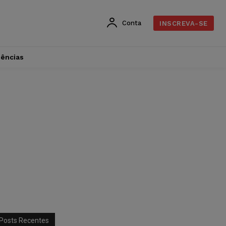
Conta
INSCREVA-SE
dências
Posts Recentes