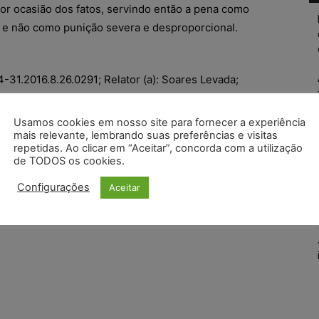
por ocasião dos fatos, servindo então a pena como
o e não como punição severa e desproporcional.
31.2016.8.26.0291; Relator (a): Soares Levada;
a de Direito Privado; Foro de Jaboticabal – 1ª Vara
: 21/05/2018; Data de Registro: 21/05/2018)
Usamos cookies em nosso site para fornecer a experiência
mais relevante, lembrando suas preferências e visitas
repetidas. Ao clicar em “Aceitar”, concorda com a utilização
de TODOS os cookies.
Configurações
Aceitar