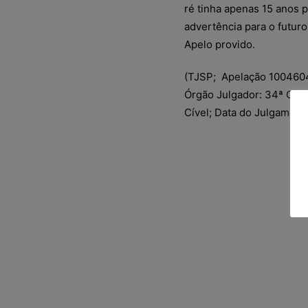
ré tinha apenas 15 anos 
advertência para o futur
Apelo provido.
(TJSP; Apelação 1004604-
Órgão Julgador: 34ª Câmar
Cível; Data do Julgamento