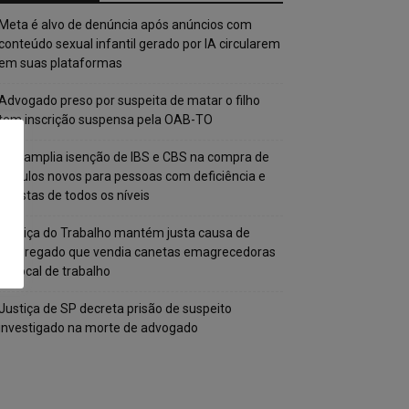
Meta é alvo de denúncia após anúncios com
conteúdo sexual infantil gerado por IA circularem
em suas plataformas
Advogado preso por suspeita de matar o filho
tem inscrição suspensa pela OAB-TO
STF amplia isenção de IBS e CBS na compra de
veículos novos para pessoas com deficiência e
autistas de todos os níveis
Justiça do Trabalho mantém justa causa de
empregado que vendia canetas emagrecedoras
no local de trabalho
Justiça de SP decreta prisão de suspeito
investigado na morte de advogado