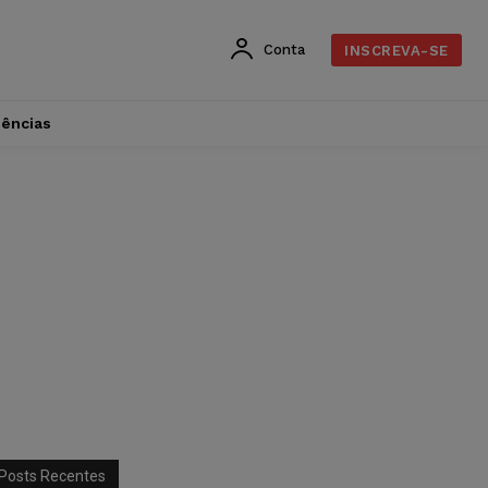
Conta
INSCREVA-SE
dências
Posts Recentes