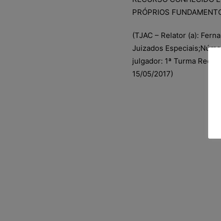
PRÓPRIOS FUNDAMENT
(TJAC – Relator (a): Fer
Juizados Especiais;Núme
julgador: 1ª Turma Recurs
15/05/2017)