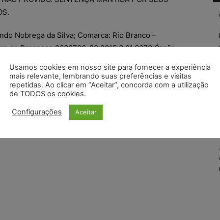
OS.
nando Nobrega da Silva; Comarca: Rio Branco –
ro do Processo:0600706-89.2015.8.01.0070;Órgão
al;Data do julgamento: 11/05/2017; Data de registro:
Usamos cookies em nosso site para fornecer a experiência
mais relevante, lembrando suas preferências e visitas
repetidas. Ao clicar em “Aceitar”, concorda com a utilização
de TODOS os cookies.
Configurações
Aceitar