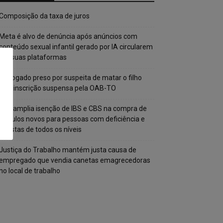
Composição da taxa de juros
Meta é alvo de denúncia após anúncios com
conteúdo sexual infantil gerado por IA circularem
em suas plataformas
Advogado preso por suspeita de matar o filho
tem inscrição suspensa pela OAB-TO
STF amplia isenção de IBS e CBS na compra de
veículos novos para pessoas com deficiência e
autistas de todos os níveis
Justiça do Trabalho mantém justa causa de
empregado que vendia canetas emagrecedoras
no local de trabalho