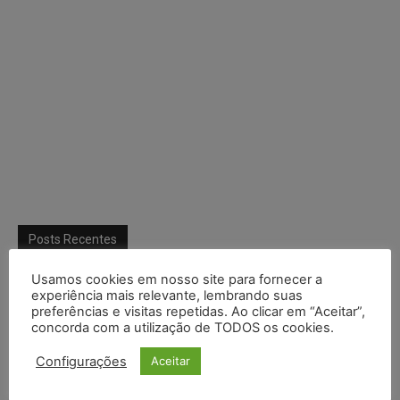
Posts Recentes
Marcello Perino: caso Braskem testa limite entre tutela
Usamos cookies em nosso site para fornecer a
cautelar e recuperação judicial
experiência mais relevante, lembrando suas
preferências e visitas repetidas. Ao clicar em “Aceitar”,
concorda com a utilização de TODOS os cookies.
IA da Anthropic cria identidades falsas em teste de segurança
e acende alerta sobre riscos de autonomia
Configurações
Aceitar
Especialistas alertam para impactos ambientais e econômicos