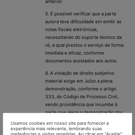
anterior.
5. É possível verificar que a parte
autora teve dificuldade em emitir as
notas fiscais eletrônicas,
necessitando do suporte técnico da
ré, a qual prestou o serviço de forma
imediata e eficaz, conforme
documentos acostados aos autos.
6. A violação de direito subjetivo
material exige em Juízo a plena
demonstração, conforme o artigo
333, do Código de Processo Civil,
sendo providência que incumbe à
parte que alega a demonstração dos
respectivos fatos. O autor deve
Usamos cookies em nosso site para fornecer a
provar o fato constitutivo de seu
experiência mais relevante, lembrando suas
preferências e visitas repetidas. Ao clicar em “Aceitar”,