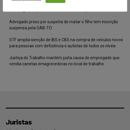
Meta é alvo de denúncia após anúncios com conteúdo sexual
infantil gerado por IA circularem em suas plataformas
Advogado preso por suspeita de matar o filho tem inscrição
suspensa pela OAB-TO
STF amplia isenção de IBS e CBS na compra de veículos novos
para pessoas com deficiência e autistas de todos os níveis
Justiça do Trabalho mantém justa causa de empregado que
vendia canetas emagrecedoras no local de trabalho
Juristas