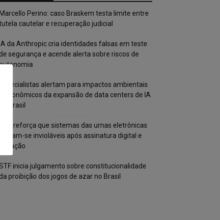
Marcello Perino: caso Braskem testa limite entre
tutela cautelar e recuperação judicial
IA da Anthropic cria identidades falsas em teste
de segurança e acende alerta sobre riscos de
autonomia
Especialistas alertam para impactos ambientais
e econômicos da expansão de data centers de IA
no Brasil
TSE reforça que sistemas das urnas eletrônicas
tornam-se invioláveis após assinatura digital e
lacração
STF inicia julgamento sobre constitucionalidade
da proibição dos jogos de azar no Brasil