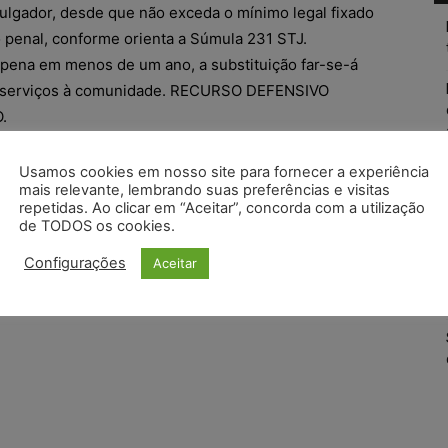
julgador, desde que não exceda o mínimo legal fixado
o penal, conforme orienta a Súmula 231 STJ.
pena em menos de um ano, a substituição far-se-á
e serviços à comunidade. RECURSO DEFENSIVO
.
Nº 70073821720, Quinta Câmara Criminal, Tribunal
Usamos cookies em nosso site para fornecer a experiência
: Genacéia da Silva Alberton, Julgado em 08/11/2017)
mais relevante, lembrando suas preferências e visitas
repetidas. Ao clicar em “Aceitar”, concorda com a utilização
de TODOS os cookies.
Configurações
Aceitar