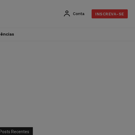
Conta
INSCREVA-SE
dências
Posts Recentes