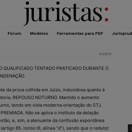
Fórum
Modelos
Ferramentas para PDF
Jurispru
#123575
O QUALIFICADO TENTADO PRATICADO DURANTE O
NDENAÇÃO.
e da prova colhida em Juízo, induvidosa quanto à
 autoria. REPOUSO NOTURNO. Mantido o aumento
urno, tendo em vista moderna orientação do STJ.
EMIADA. Não se aplica o instituto da delação
stão, e, sim, a atenuante da confissão espontânea
artigo 65, inciso III, alínea “d”), sendo que o redutor