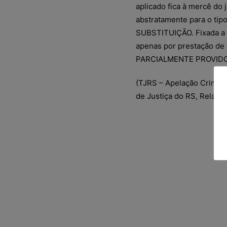
aplicado fica à mercê do 
abstratamente para o tip
SUBSTITUIÇÃO. Fixada a 
apenas por prestação d
PARCIALMENTE PROVIDO
(TJRS – Apelação Crime 
de Justiça do RS, Relator