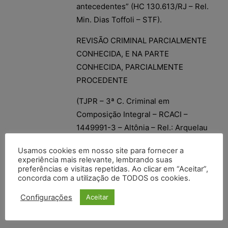
antecedentes” (HC 130.613/RJ – Rel.
Min. Dias Toffoli – STF).
REVISÃO CRIMINAL PARCIALMENTE
CONHECIDA, E NA PARTE
CONHECIDA, PARCIALMENTE
PROCEDENTE
(TJPR – 3ª C. Criminal em
Composição Integral – RCACI –
1449991-3 – Altônia – Rel.: Arquelau
Araujo Ribas – Unânime – J.
Usamos cookies em nosso site para fornecer a
18.08.2016)
experiência mais relevante, lembrando suas
preferências e visitas repetidas. Ao clicar em “Aceitar”,
concorda com a utilização de TODOS os cookies.
Configurações
Aceitar