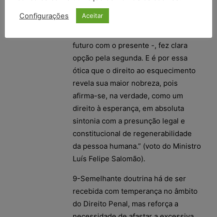
memória – que é a conexão do
Configurações
Aceitar
presente com o passado – e a
esperança – que é o vínculo do
futuro com o presente -, fez clara
opção pela segunda. E é por essa
ótica que o direito ao esquecimento
revela sua maior nobreza, pois
afirma-se, na verdade, como um
direito à esperança, em absoluta
sintonia com a presunção legal e
constitucional de regenerabilidade
da pessoa humana.” (voto do Ministro
Luís Felipe Salomão).
9-Semelhante doutrina há de ser
recebida com temperança no âmbito
do Direito Penal, mas reforça a
necessidade de afastar a excessiva