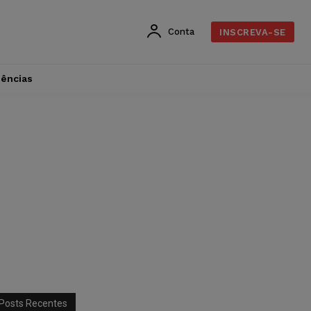
Conta
INSCREVA-SE
dências
Posts Recentes