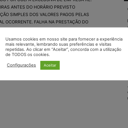
ORAS ANTES DO HORÁRIO PREVISTO
UIÇÃO SIMPLES DOS VALORES PAGOS PELAS
AL OCORRENTE. FALHA NA PRESTAÇÃO DO
 ARBITRADO EM QUANTUM ADEQUADO. RECURSO
DO.
Usamos cookies em nosso site para fornecer a experiência
mais relevante, lembrando suas preferências e visitas
repetidas. Ao clicar em “Aceitar”, concorda com a utilização
8.20.5004, Rel. Gab. do Juiz Ricardo Procópio
de TODOS os cookies.
RSO INOMINADO, Segunda Turma Recursal, juntado
Configurações
Aceitar