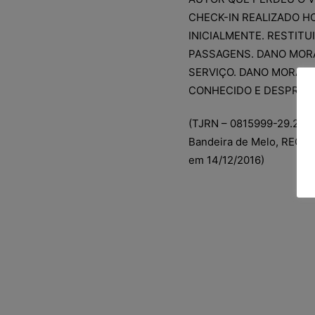
CHECK-IN REALIZADO H
INICIALMENTE. RESTIT
PASSAGENS. DANO MOR
SERVIÇO. DANO MORAL
CONHECIDO E DESPROVI
(TJRN – 0815999-29.2015.
Bandeira de Melo, RECU
em 14/12/2016)