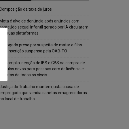
Composição da taxa de juros
Meta é alvo de denúncia após anúncios com
conteúdo sexual infantil gerado por IA circularem
em suas plataformas
Advogado preso por suspeita de matar o filho
tem inscrição suspensa pela OAB-TO
STF amplia isenção de IBS e CBS na compra de
veículos novos para pessoas com deficiência e
autistas de todos os níveis
Justiça do Trabalho mantém justa causa de
empregado que vendia canetas emagrecedoras
no local de trabalho