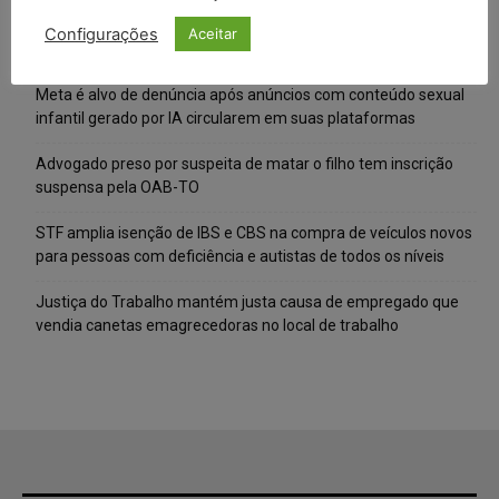
Posts Recentes
Configurações
Aceitar
Composição da taxa de juros
Meta é alvo de denúncia após anúncios com conteúdo sexual
infantil gerado por IA circularem em suas plataformas
Advogado preso por suspeita de matar o filho tem inscrição
suspensa pela OAB-TO
STF amplia isenção de IBS e CBS na compra de veículos novos
para pessoas com deficiência e autistas de todos os níveis
Justiça do Trabalho mantém justa causa de empregado que
vendia canetas emagrecedoras no local de trabalho