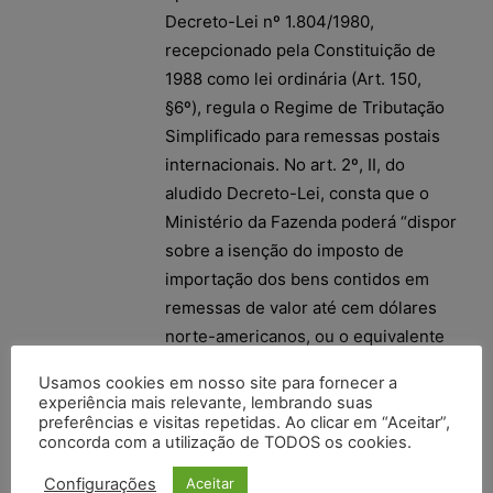
Decreto-Lei nº 1.804/1980,
recepcionado pela Constituição de
1988 como lei ordinária (Art. 150,
§6º), regula o Regime de Tributação
Simplificado para remessas postais
internacionais. No art. 2º, II, do
aludido Decreto-Lei, consta que o
Ministério da Fazenda poderá “dispor
sobre a isenção do imposto de
importação dos bens contidos em
remessas de valor até cem dólares
norte-americanos, ou o equivalente
em outras moedas, quando
Usamos cookies em nosso site para fornecer a
destinados a pessoas físicas”. O
experiência mais relevante, lembrando suas
Ministério da Fazenda, ao editar a
preferências e visitas repetidas. Ao clicar em “Aceitar”,
concorda com a utilização de TODOS os cookies.
Portaria nº 156/1999, e a Receita
Federal do Brasil, ao editar a
Configurações
Aceitar