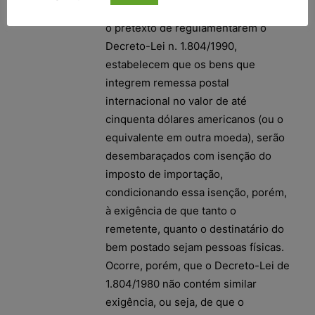
Instrução Normativa nº 96/1999, sob
o pretexto de regulamentarem o
Decreto-Lei n. 1.804/1990,
estabelecem que os bens que
integrem remessa postal
internacional no valor de até
cinquenta dólares americanos (ou o
equivalente em outra moeda), serão
desembaraçados com isenção do
imposto de importação,
condicionando essa isenção, porém,
à exigência de que tanto o
remetente, quanto o destinatário do
bem postado sejam pessoas físicas.
Ocorre, porém, que o Decreto-Lei de
1.804/1980 não contém similar
exigência, ou seja, de que o