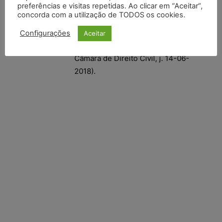
preferências e visitas repetidas. Ao clicar em “Aceitar”,
concorda com a utilização de TODOS os cookies.
(TJSC, Apelação Cível n. 0301096-
05.2017.8.24.0012, de Caçador, rel.
Configurações
Aceitar
Des. Raulino Jacó Brüning, Primeira
Câmara de Direito Civil, j. 14-06-
2018).