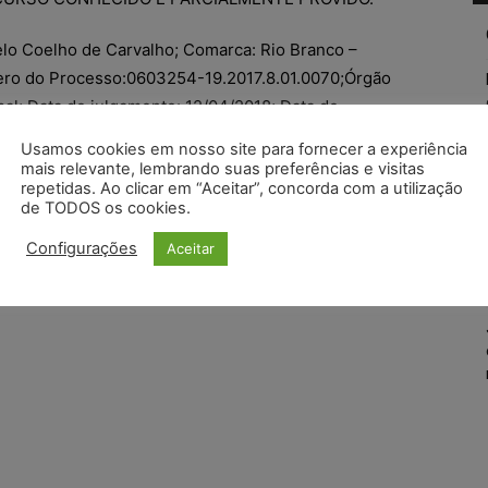
celo Coelho de Carvalho; Comarca: Rio Branco –
ero do Processo:0603254-19.2017.8.01.0070;Órgão
sal; Data do julgamento: 12/04/2018; Data de
Usamos cookies em nosso site para fornecer a experiência
mais relevante, lembrando suas preferências e visitas
repetidas. Ao clicar em “Aceitar”, concorda com a utilização
de TODOS os cookies.
Configurações
Aceitar