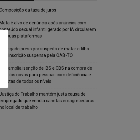
Composição da taxa de juros
Meta é alvo de denúncia após anúncios com
conteúdo sexual infantil gerado por IA circularem
em suas plataformas
Advogado preso por suspeita de matar o filho
tem inscrição suspensa pela OAB-TO
STF amplia isenção de IBS e CBS na compra de
veículos novos para pessoas com deficiência e
autistas de todos os níveis
Justiça do Trabalho mantém justa causa de
empregado que vendia canetas emagrecedoras
no local de trabalho