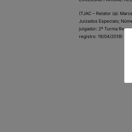
(TJAC – Relator (a): Mar
Juizados Especiais; Núm
julgador: 2ª Turma Recur
registro: 18/04/2018)