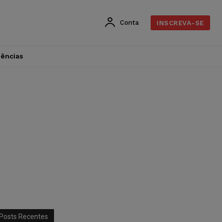
Conta
INSCREVA-SE
dências
Posts Recentes