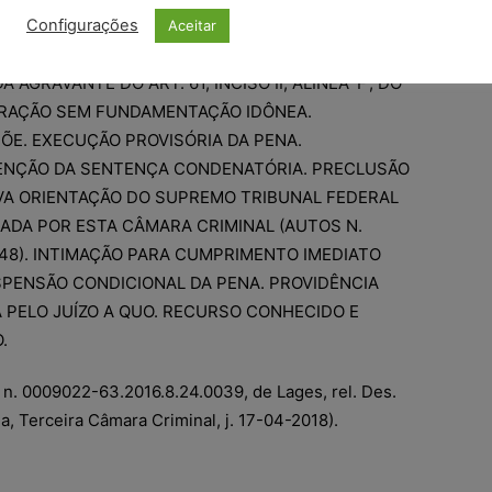
IDADE. PENA-BASE ESTABELECIDA EM 1 (UM) MÊS
Configurações
Aceitar
NDA ETAPA, REALIZADO O AUMENTO DE MAIS 1
 AGRAVANTE DO ART. 61, INCISO II, ALÍNEA ‘F’, DO
ERAÇÃO SEM FUNDAMENTAÇÃO IDÔNEA.
ÕE. EXECUÇÃO PROVISÓRIA DA PENA.
TENÇÃO DA SENTENÇA CONDENATÓRIA. PRECLUSÃO
OVA ORIENTAÇÃO DO SUPREMO TRIBUNAL FEDERAL
OTADA POR ESTA CÂMARA CRIMINAL (AUTOS N.
0048). INTIMAÇÃO PARA CUMPRIMENTO IMEDIATO
PENSÃO CONDICIONAL DA PENA. PROVIDÊNCIA
 PELO JUÍZO A QUO. RECURSO CONHECIDO E
.
 n. 0009022-63.2016.8.24.0039, de Lages, rel. Des.
, Terceira Câmara Criminal, j. 17-04-2018).