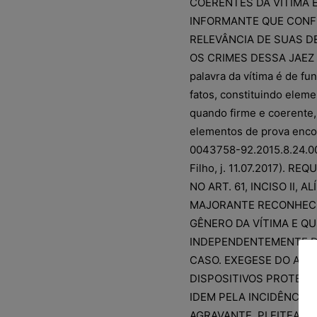
COERENTES DA VÍTIMA 
INFORMANTE QUE CONFI
RELEVÂNCIA DE SUAS D
OS CRIMES DESSA JAEZ
palavra da vítima é de f
fatos, constituindo elem
quando firme e coerente
elementos de prova encon
0043758-92.2015.8.24.002
Filho, j. 11.07.2017).
NO ART. 61, INCISO II, 
MAJORANTE RECONHECID
GÊNERO DA VÍTIMA E QU
INDEPENDENTEMENTE DE
CASO. EXEGESE DO ART. 5
DISPOSITIVOS PROTETIV
IDEM PELA INCIDÊNCIA 
AGRAVANTE. PLEITEADA