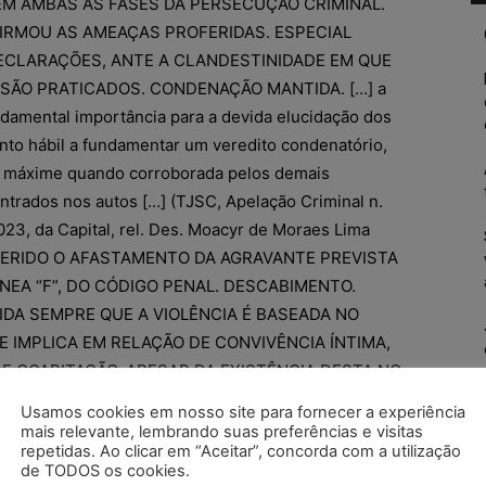
EM AMBAS AS FASES DA PERSECUÇÃO CRIMINAL.
RMOU AS AMEAÇAS PROFERIDAS. ESPECIAL
ECLARAÇÕES, ANTE A CLANDESTINIDADE EM QUE
 SÃO PRATICADOS. CONDENAÇÃO MANTIDA. […] a
undamental importância para a devida elucidação dos
ento hábil a fundamentar um veredito condenatório,
, máxime quando corroborada pelos demais
trados nos autos […] (TJSC, Apelação Criminal n.
3, da Capital, rel. Des. Moacyr de Moraes Lima
 REQUERIDO O AFASTAMENTO DA AGRAVANTE PREVISTA
ALÍNEA “F”, DO CÓDIGO PENAL. DESCABIMENTO.
A SEMPRE QUE A VIOLÊNCIA É BASEADA NO
E IMPLICA EM RELAÇÃO DE CONVIVÊNCIA ÍNTIMA,
 COABITAÇÃO, APESAR DA EXISTÊNCIA DESTA NO
º, INCISO III, DA LEI N. 11.340/06 QUE ESTABELECE
Usamos cookies em nosso site para fornecer a experiência
OS E PROCEDIMENTAIS. INEXISTÊNCIA DE BIS IN
mais relevante, lembrando suas preferências e visitas
repetidas. Ao clicar em “Aceitar”, concorda com a utilização
DOS INSTITUTOS DA LEI MARIA DA PENHA E DA
de TODOS os cookies.
 A REDUÇÃO DA PENA NA SEGUNDA ETAPA