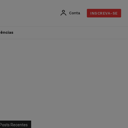
Conta
INSCREVA-SE
dências
Posts Recentes