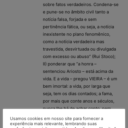
sobre fatos verdadeiros. Condena-se
e pune-se no âmbito civil tanto a
notícia falsa, forjada e sem
pertinência fática, ou seja, a notícia
inexistente no plano fenomênico,
como a notícia verdadeira mas
travestida, desvirtuada ou divulgada
com excesso ou abuso” (Rui Stoco);
II) ponderar que “a honra –
sentenciou Ariosto – está acima da
vida. E a vida – pregou VIEIRA – é um
bem imortal: a vida, por larga que
seja, tem os dias contados; a fama,
por mais que conte anos e séculos,
nunca lhe há de achar conto, nem
fim, porque os seus são eternos: a
Usamos cookies em nosso site para fornecer a
vida conserva-se em um só corpo,
experiência mais relevante, lembrando suas