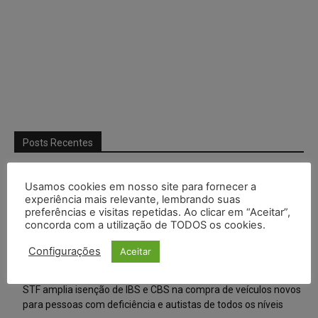
Posts Recentes
Composição da taxa de juros
Usamos cookies em nosso site para fornecer a
experiência mais relevante, lembrando suas
Meta é alvo de denúncia após anúncios com conteúdo sexual
preferências e visitas repetidas. Ao clicar em “Aceitar”,
infantil gerado por IA circularem em suas plataformas
concorda com a utilização de TODOS os cookies.
Advogado preso por suspeita de matar o filho tem inscrição
Configurações
Aceitar
suspensa pela OAB-TO
STF amplia isenção de IBS e CBS na compra de veículos novos
para pessoas com deficiência e autistas de todos os níveis