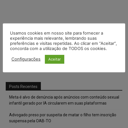
Usamos cookies em nosso site para fornecer a
experiência mais relevante, lembrando suas
preferências e visitas repetidas. Ao clicar em “Aceitar”,
concorda com a utilização de TODOS os cookies.
Configurações
Aceitar
Posts Recentes
Meta é alvo de denúncia após anúncios com conteúdo sexual
infantil gerado por IA circularem em suas plataformas
Advogado preso por suspeita de matar o filho tem inscrição
suspensa pela OAB-TO